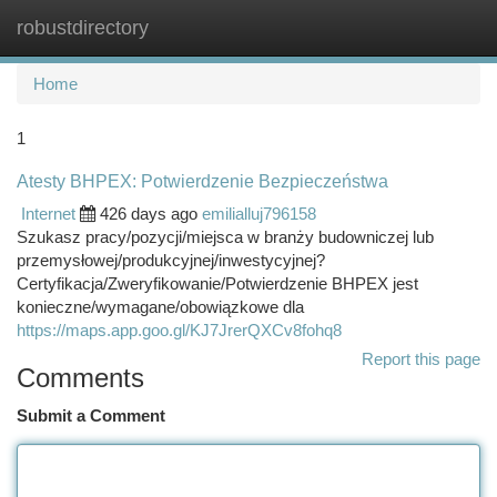
robustdirectory
Togg
navi
Home
1
Atesty BHPEX: Potwierdzenie Bezpieczeństwa
Internet
426 days ago
emilialluj796158
Szukasz pracy/pozycji/miejsca w branży budowniczej lub
przemysłowej/produkcyjnej/inwestycyjnej?
Certyfikacja/Zweryfikowanie/Potwierdzenie BHPEX jest
konieczne/wymagane/obowiązkowe dla
https://maps.app.goo.gl/KJ7JrerQXCv8fohq8
Report this page
Comments
Submit a Comment