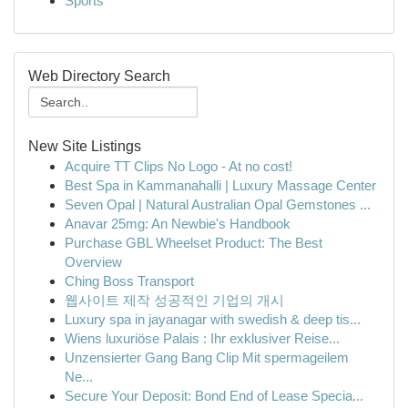
Sports
Web Directory Search
New Site Listings
Acquire TT Clips No Logo - At no cost!
Best Spa in Kammanahalli | Luxury Massage Center
Seven Opal | Natural Australian Opal Gemstones ...
Anavar 25mg: An Newbie's Handbook
Purchase GBL Wheelset Product: The Best
Overview
Ching Boss Transport
웹사이트 제작 성공적인 기업의 개시
Luxury spa in jayanagar with swedish & deep tis...
Wiens luxuriöse Palais : Ihr exklusiver Reise...
Unzensierter Gang Bang Clip Mit spermageilem
Ne...
Secure Your Deposit: Bond End of Lease Specia...