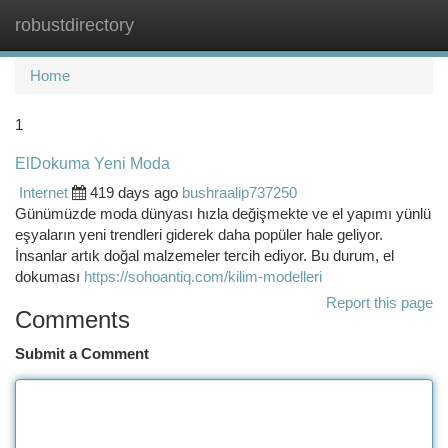
robustdirectory
Togg
navi
Home
1
ElDokuma Yeni Moda
Internet
419 days ago
bushraalip737250
Günümüzde moda dünyası hızla değişmekte ve el yapımı yünlü
eşyaların yeni trendleri giderek daha popüler hale geliyor.
İnsanlar artık doğal malzemeler tercih ediyor. Bu durum, el
dokuması
https://sohoantiq.com/kilim-modelleri
Report this page
Comments
Submit a Comment