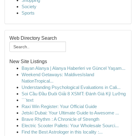
Shopping
Society
Sports
Web Directory Search
New Site Listings
Bayan Alanya | Alanya Haberleri ve Güncel Yaşam...
Weekend Getaways: MaldivesIsland
NationTropical...
Understanding Psychological Evaluations in Cali...
Soi Cầu Đầu Đuôi Giải 8 XSMT: Đánh Giá Kỹ Lưỡng
```text
Raxi Win Register: Your Official Guide
Jetski Dubai: Your Ultimate Guide to Awesome ...
Brave Rhythm : A Chronicle of Strength
Electric Scooter Pallets: Your Wholesale Sourci...
Find the Best Astrologer in this locality :...