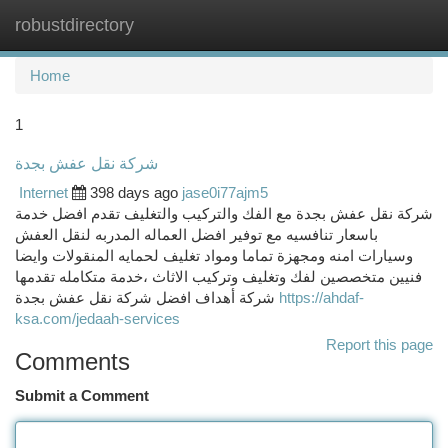
robustdirectory
Togg
navi
Home
1
شركة نقل عفش بجدة
Internet
398 days ago
jase0i77ajm5
شركة نقل عفش بجدة مع الفك والتركيب والتغليف تقدم افضل خدمة
باسعار تنافسيه مع توفير افضل العماله المدربه لنقل العفش
وسيارات امنه ومجهزة تماما ومواد تغليف لحمايه المنقولات وايضا
فنيين متخصصين لفك وتغليف وتركيب الاثاث ،خدمة متكامله تقدمها
شركة أهداف افضل شركة نقل عفش بجدة
https://ahdaf-
ksa.com/jedaah-services
Report this page
Comments
Submit a Comment