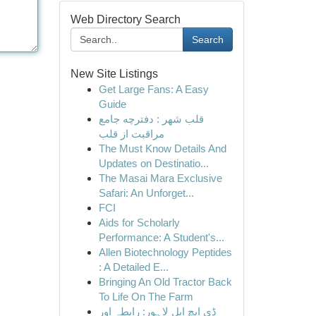
Web Directory Search
Search
New Site Listings
Get Large Fans: A Easy
Guide
قلب شهر : دفترچه جامع
مراقبت از قلب
The Must Know Details And
Updates on Destinatio...
The Masai Mara Exclusive
Safari: An Unforget...
FCI
Aids for Scholarly
Performance: A Student's...
Allen Biotechnology Peptides
: A Detailed E...
Bringing An Old Tractor Back
To Life On The Farm
ڈی ایچ ایل لاہور: رابطہ اور