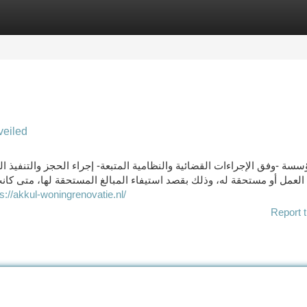
tegories
Register
Login
veiled
سسة -وفق الإجراءات القضائية والنظامية المتبعة- إجراء الحجز والتنفي
عمل أو مستحقة له، وذلك بقصد استيفاء المبالغ المستحقة لها، متى كانت 
ps://akkul-woningrenovatie.nl/
Report t