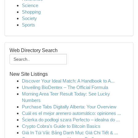
Science
Shopping
Society
Sports
Web Directory Search
New Site Listings
Discover Your Ideal Match: A Handbook to A...
Unveiling BioDentex – The Official Formula
Morning Area Teer Result Today: See Lucky
Numbers
Purchase Tabs Digitally Alberta: Your Overview
Cuál es el mejor arenero automático: opiniones ...
Ścierka do podłogi szara Perfecto – idealna do ...
Crypto Cobra's Guide to Bitcoin Basics
Giá In Túi Vải: Bảng Danh Mục Giá Chi Tiết & ...