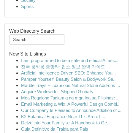
Society
Sports
Web Directory Search
New Site Listings
I am programmed to be a safe and ethical AI ass...
전국 룸싸롱 총망라: 업소 정보 완벽 가이드
Artificial Intelligence-Driven SEO: Enhance You...
Pamper Yourself: Beauty Salon & Bodywork Se...
Marble Trays – Luxurious Natural Stone Add-ons ...
Acquire Worldwide , Shipped Globally
Mga Regalong Taglamig ng mga Ina sa Pilipinas: ...
Email Marketing & Wix: A Powerful Design Combi...
Our Company Is Pleased to Announce Addition of ...
K2 Botanical Fragrance Near This Area: L...
Delve into Your Family's : A Handbook to Ge...
Guia Definitivo da Fralda para Pais