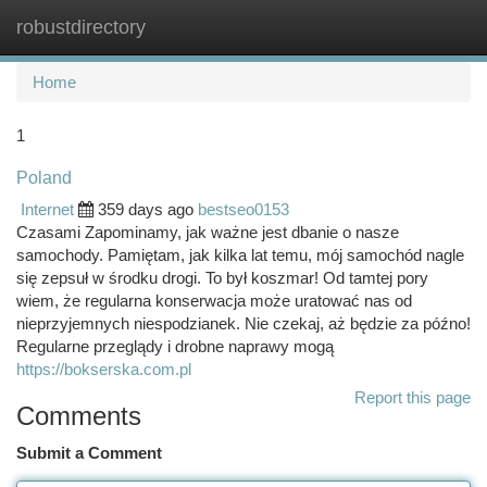
robustdirectory
Togg
navi
Home
1
Poland
Internet
359 days ago
bestseo0153
Czasami Zapominamy, jak ważne jest dbanie o nasze
samochody. Pamiętam, jak kilka lat temu, mój samochód nagle
się zepsuł w środku drogi. To był koszmar! Od tamtej pory
wiem, że regularna konserwacja może uratować nas od
nieprzyjemnych niespodzianek. Nie czekaj, aż będzie za późno!
Regularne przeglądy i drobne naprawy mogą
https://bokserska.com.pl
Report this page
Comments
Submit a Comment