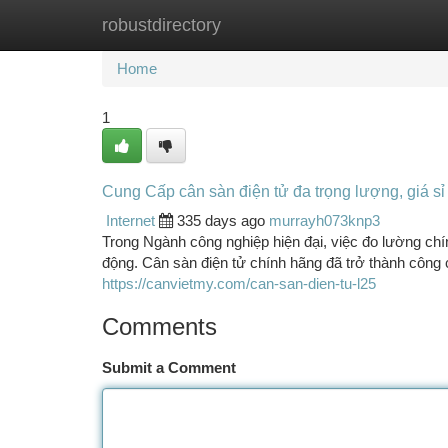
robustdirectory
Home
New Site Listings
Add Site
Ca
Home
1
Cung Cấp cân sàn điện tử đa trọng lượng, giá sỉ l
Internet
335 days ago
murrayh073knp3
Trong Ngành công nghiệp hiện đại, việc đo lường chí
động. Cân sàn điện tử chính hãng đã trở thành công 
https://canvietmy.com/can-san-dien-tu-l25
Comments
Submit a Comment