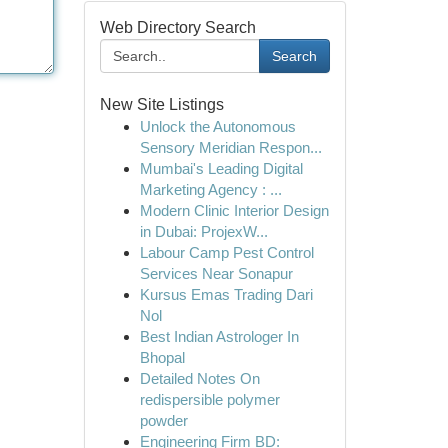
Web Directory Search
Search
New Site Listings
Unlock the Autonomous
Sensory Meridian Respon...
Mumbai's Leading Digital
Marketing Agency : ...
Modern Clinic Interior Design
in Dubai: ProjexW...
Labour Camp Pest Control
Services Near Sonapur
Kursus Emas Trading Dari
Nol
Best Indian Astrologer In
Bhopal
Detailed Notes On
redispersible polymer
powder
Engineering Firm BD: