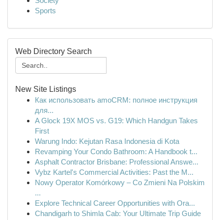
Society
Sports
Web Directory Search
New Site Listings
Как использовать amoCRM: полное инструкция
для...
A Glock 19X MOS vs. G19: Which Handgun Takes
First
Warung Indo: Kejutan Rasa Indonesia di Kota
Revamping Your Condo Bathroom: A Handbook t...
Asphalt Contractor Brisbane: Professional Answe...
Vybz Kartel's Commercial Activities: Past the M...
Nowy Operator Komórkowy – Co Zmieni Na Polskim
...
Explore Technical Career Opportunities with Ora...
Chandigarh to Shimla Cab: Your Ultimate Trip Guide