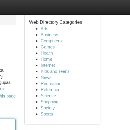
Web Directory Categories
Arts
Business
Computers
Games
Health
Home
Internet
ka.
Kids and Teens
ji
News
ngupas
Recreation
ni/
Reference
Science
his page
Shopping
Society
Sports