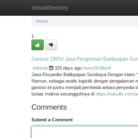
robustdirectory
Home
New Site Listings
Add Site
Ca
Home
1
Garansi 100%! Jasa Pengiriman Balikpapan-Sura
Internet
325 days ago
henry9x98ixl4
Jasa Ekspedisi Balikpapan Surabaya Dengan klaim “g
Namun, sebagai analis logistik dengan pengalaman 
garansi ini justru menjadi pembeda antara penyedia 
tuntas makna sesungguhnya di
https://nakulle.com/
Comments
Submit a Comment