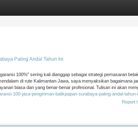
tegories
Register
Login
baya Paling Andal Tahun Ini
aransi 100%” sering kali dianggap sebagai strategi pemasaran bela
mendalam di rute Kalimantan-Jawa, saya menyaksikan bagaimana jan
layanan biasa dan yang benar-benar profesional. Tulisan ini akan me
garansi-100-jasa-pengiriman-balikpapan-surabaya-paling-andal-tahun-i
Report t