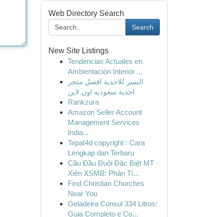
Web Directory Search
Search
New Site Listings
Tendencias Actuales en
Ambientación Interior ...
النسر للاحذية افضل متجر
احذية سعوديه اون لاين
Rankzura
Amazon Seller Account
Management Services
India...
Tepat4d copyright : Cara
Lengkap dan Terbaru
Cầu Đầu Đuôi Đặc Biệt MT ·
Xiên XSMB: Phân Tí...
Find Christian Churches
Near You
Geladeira Consul 334 Litros:
Guia Completo e Co...