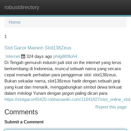
robustdirectory
Togg
navi
Home
1
Slot Gacor Maxwin Slot138Zeus
Internet
324 days ago
philg889toh4
Di Tengah gemuruh industri judi slot on the internet yang terus
berkembang di Indonesia, muncul sebuah nama yang secara
cepat menarik perhatian para penggemar slot: slot138zeus.
Bukan sekadar nama, slot138zeus hadir dengan sebuah janji
yang kuat dan menarik, menggabungkan simbol dewa terkuat
dalam mitologi Yunani dengan jargon paling dicari para
https://slotgacor65420.robhasawiki.com/11641827/slot_online_slo
Report this page
Comments
Submit a Comment