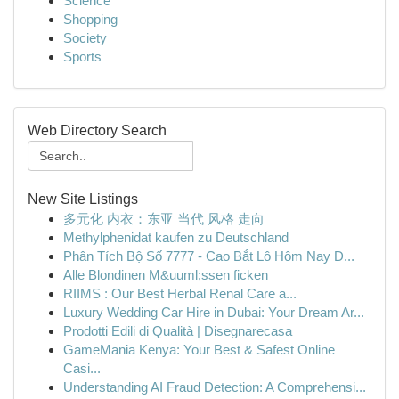
Science
Shopping
Society
Sports
Web Directory Search
New Site Listings
多元化 内衣：东亚 当代 风格 走向
Methylphenidat kaufen zu Deutschland
Phân Tích Bộ Số 7777 - Cao Bắt Lô Hôm Nay D...
Alle Blondinen M&uuml;ssen ficken
RIIMS : Our Best Herbal Renal Care a...
Luxury Wedding Car Hire in Dubai: Your Dream Ar...
Prodotti Edili di Qualità | Disegnarecasa
GameMania Kenya: Your Best & Safest Online
Casi...
Understanding AI Fraud Detection: A Comprehensi...