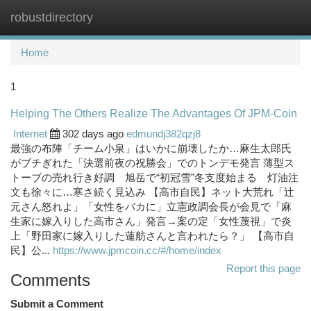
robustdirectory
Togg
navi
Home
1
Helping The Others Realize The Advantages Of JPM-Coin
Internet
302 days ago
edmundj382qzj8
最強の布陣「チーム小泉」はいかに崩壊したか…麻生太郎氏
がブチぎれた「決選前夜の祝勝会」でのトンデモ発言 薄型ス
トーブの売れ行き好調 旭岳で“初冠雪”冬支度始まる 灯油注
文も徐々に…寒さ続く見込み 【高市自民】ネット大荒れ「辻
元さん怒れよ」「女性をバカに」立憲政調会長が会見で「麻
生家に嫁入りした高市さん」発言→案の定「女性蔑視」で炎
上「野田家に嫁入りした蓮舫さんと言われたら？」 【高市自
民】公...
https://www.jpmcoin.cc/#/home/index
Report this page
Comments
Submit a Comment