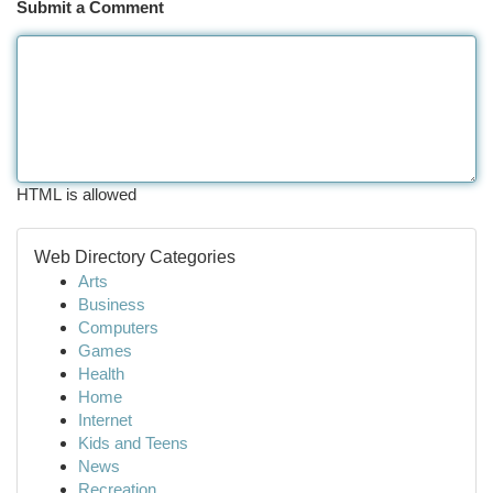
Submit a Comment
HTML is allowed
Web Directory Categories
Arts
Business
Computers
Games
Health
Home
Internet
Kids and Teens
News
Recreation