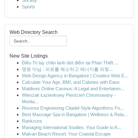
Society
Sports
Web Directory Search
New Site Listings
Điều Trị tay chân lạnh dứt điểm tại Phan Thiết ...
명동 마님 : 피로를 해소하고 에너지를 되찾...
Web Design Agency in Bangalore | Creative Web E...
Calculate Your Age, BMI, and Calories with Ease
Maldives Online Casinos: A Legal and Entertainm...
Wieszak Łazienkowy Pierścień Chromowany -
Monta...
Reverse Engineering Citadel-Style Algorithms Fo...
Best Massage Spa in Bangalore | Wellness & Rela...
Rankzura
Managing International Studies: Your Guide to A...
Malvan Beach Resort: Your Coastal Escape