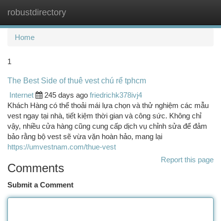
robustdirectory
Togg
navi
Home
1
The Best Side of thuê vest chú rể tphcm
Internet
245 days ago
friedrichk378ivj4
Khách Hàng có thể thoải mái lựa chọn và thử nghiệm các mẫu
vest ngay tại nhà, tiết kiệm thời gian và công sức. Không chỉ
vậy, nhiều cửa hàng cũng cung cấp dịch vụ chỉnh sửa để đảm
bảo rằng bộ vest sẽ vừa vặn hoàn hảo, mang lại
https://umvestnam.com/thue-vest
Report this page
Comments
Submit a Comment