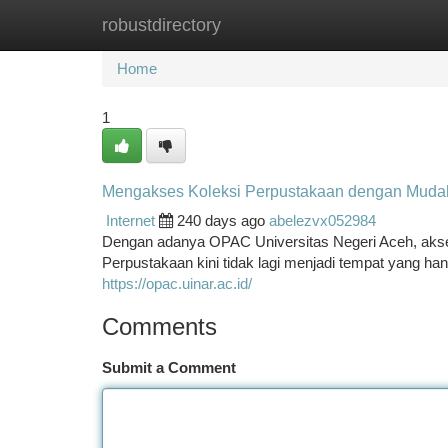
robustdirectory
Home
New Site Listings
Add Site
Ca
Home
1
Mengakses Koleksi Perpustakaan dengan Mud
Internet
240 days ago
abelezvx052984
Dengan adanya OPAC Universitas Negeri Aceh, akses
Perpustakaan kini tidak lagi menjadi tempat yang ha
https://opac.uinar.ac.id/
Comments
Submit a Comment