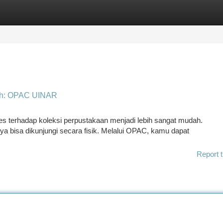
tegories
Register
Login
ah: OPAC UINAR
 terhadap koleksi perpustakaan menjadi lebih sangat mudah.
nya bisa dikunjungi secara fisik. Melalui OPAC, kamu dapat
Report t