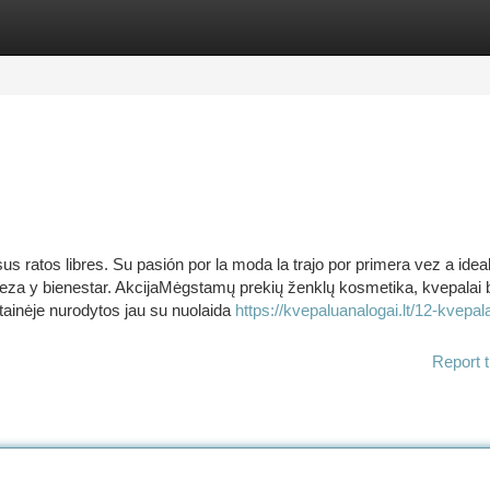
tegories
Register
Login
s ratos libres. Su pasión por la moda la trajo por primera vez a idea
eza y bienestar. AkcijaMėgstamų prekių ženklų kosmetika, kvepalai 
tainėje nurodytos jau su nuolaida
https://kvepaluanalogai.lt/12-kvepala
Report t