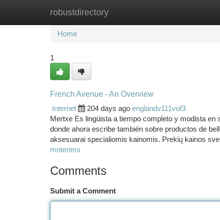
robustdirectory
Home
New Site Listings
Add Site
Ca
Home
1
French Avenue - An Overview
Internet
204 days ago
englandv111vof3
Mertxe Es lingüista a tiempo completo y modista en su
donde ahora escribe también sobre productos de bell
aksesuarai specialiomis kainomis. Prekių kainos sve
moterims
Comments
Submit a Comment