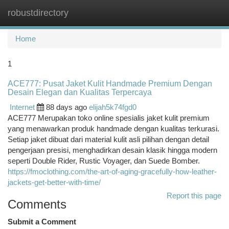
robustdirectory
Togg
navi
Home
1
ACE777: Pusat Jaket Kulit Handmade Premium Dengan
Desain Elegan dan Kualitas Terpercaya
Internet
88 days ago
elijah5k74fgd0
ACE777 Merupakan toko online spesialis jaket kulit premium
yang menawarkan produk handmade dengan kualitas terkurasi.
Setiap jaket dibuat dari material kulit asli pilihan dengan detail
pengerjaan presisi, menghadirkan desain klasik hingga modern
seperti Double Rider, Rustic Voyager, dan Suede Bomber.
https://fmoclothing.com/the-art-of-aging-gracefully-how-leather-
jackets-get-better-with-time/
Report this page
Comments
Submit a Comment