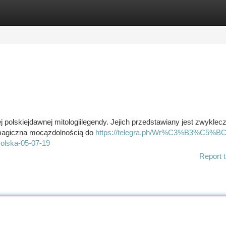
tegories
Register
Login
 polskiejdawnej mitologiilegendy. Jejich przedstawiany jest zwyklec
ąmagiczna mocązdolnością do
https://telegra.ph/Wr%C3%B3%C5%BC
lska-05-07-19
Report t