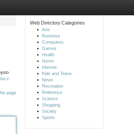
Web Directory Categories
Arts
Business
Computers
Games
Health
Home
Internet
zęsto
Kids and Teens
ba-z-
News
Recreation
Reference
his page
Science
Shopping
Society
Sports