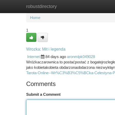
robustdirectory
Home
New Site Listings
Add Site
Ca
Home
1
Wrozka: Mit i legenda
Internet
84 days ago
aronmlpk049028
Wróżkaczarownica to postaćpostać z bogatejrozległej
jako kobietakobieta obdarzonaobdarzona niezwykł
Tarota-Online--Wr%C3%B3%C5%BCka-Celestyna-Po
Comments
Submit a Comment