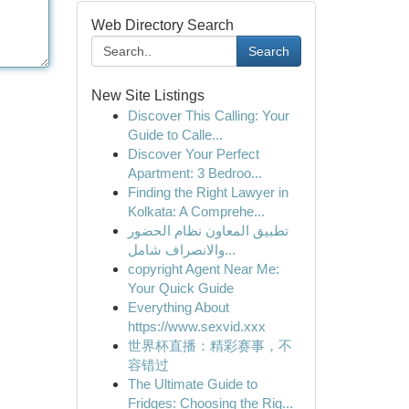
Web Directory Search
Search
New Site Listings
Discover This Calling: Your
Guide to Calle...
Discover Your Perfect
Apartment: 3 Bedroo...
Finding the Right Lawyer in
Kolkata: A Comprehe...
تطبيق المعاون نظام الحضور
والانصراف شامل...
copyright Agent Near Me:
Your Quick Guide
Everything About
https://www.sexvid.xxx
世界杯直播：精彩赛事，不
容错过
The Ultimate Guide to
Fridges: Choosing the Rig...