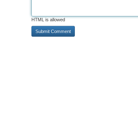
HTML is allowed