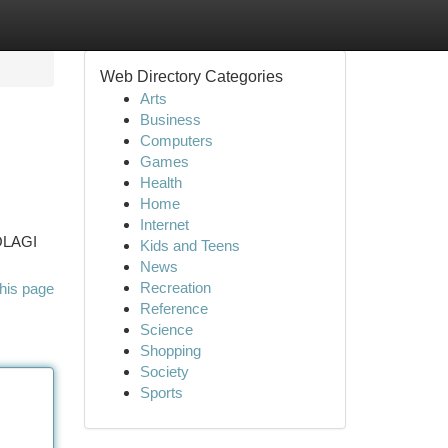
Web Directory Categories
Arts
Business
Computers
Games
Health
Home
Internet
TOLAGI
Kids and Teens
News
Recreation
his page
Reference
Science
Shopping
Society
Sports