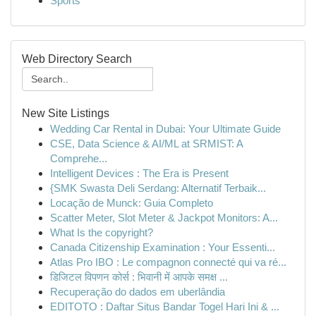
Sports
Web Directory Search
New Site Listings
Wedding Car Rental in Dubai: Your Ultimate Guide
CSE, Data Science & AI/ML at SRMIST: A
Comprehe...
Intelligent Devices : The Era is Present
{SMK Swasta Deli Serdang: Alternatif Terbaik...
Locação de Munck: Guia Completo
Scatter Meter, Slot Meter & Jackpot Monitors: A...
What Is the copyright?
Canada Citizenship Examination : Your Essenti...
Atlas Pro IBO : Le compagnon connecté qui va ré...
डिजिटल विपणन कोर्स : भिवानी में आपके समक्ष ...
Recuperação do dados em uberlândia
EDITOTO : Daftar Situs Bandar Togel Hari Ini & ...