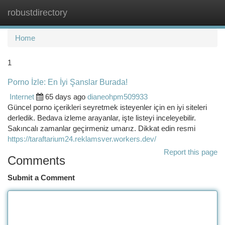
robustdirectory
Togg
navi
Home
1
Porno İzle: En İyi Şanslar Burada!
Internet
65 days ago
dianeohpm509933
Güncel porno içerikleri seyretmek isteyenler için en iyi siteleri
derledik. Bedava izleme arayanlar, işte listeyi inceleyebilir.
Sakıncalı zamanlar geçirmeniz umarız. Dikkat edin resmi
https://taraftarium24.reklamsver.workers.dev/
Report this page
Comments
Submit a Comment