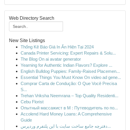
Web Directory Search
New Site Listings
Thống Kê Báo Giá In Ấn Hiện Tại 2024
Canada Printer Servicing: Expert Repairs & Solu...
The Blog On ai avatar generator
Yearning for Authentic Indian Flavors? Explore ...
English Bulldog Puppies: Family-Raised Placemen...
Essential Things You Must Know On video ad gene...
Comprar Carta de Condução: O Que Você Precisa
S...
Trehan Vriksha Neemrana – Top Quality Residenti...
Cebu Florist
Опытный массажист в М : Путеводитель по по...
Accolend Hard Money Loans: A Comprehensive
Guide
دفترچه جامع ساخت سایت با این پلتفرم وردپرس...