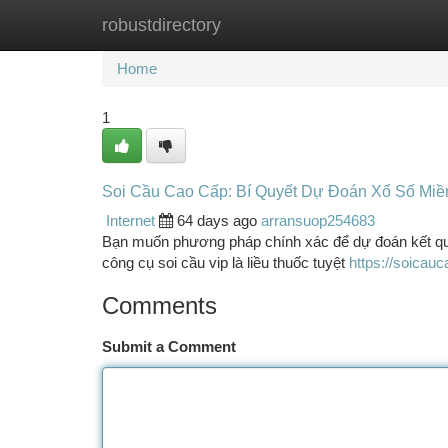
robustdirectory
Home
New Site Listings
Add Site
Ca
Home
1
Soi Cầu Cao Cấp: Bí Quyết Dự Đoán Xổ Số Miề
Internet
64 days ago
arransuop254683
Bạn muốn phương pháp chính xác để dự đoán kết quả
công cụ soi cầu vip là liều thuốc tuyệt
https://soicauc
Comments
Submit a Comment