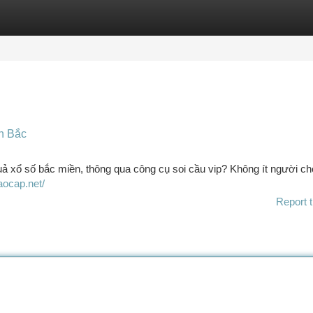
tegories
Register
Login
n Bắc
 xổ số bắc miền, thông qua công cụ soi cầu vip? Không ít người ch
aocap.net/
Report t