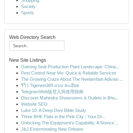
Shopping
Society
Sports
Web Directory Search
New Site Listings
Gaming Seat Production Plant Landscape: China...
Pest Control Near Me: Quick & Reliable Services
The Growing Craze About The Neelambari Adivasi ...
รีวิว Tigerwin369 แบบ ละเอียด
TelegramWeb版登入與使用指南
Discover Mahindra Showrooms & Outlets in Bhu...
Website SEO
Luke 10: A Deep Dive Bible Study
Three BHK Flats in the Pink City : Your Dr...
Unlocking The Equipment's Capability: A Novice'...
J&J Exterminating New Orleans