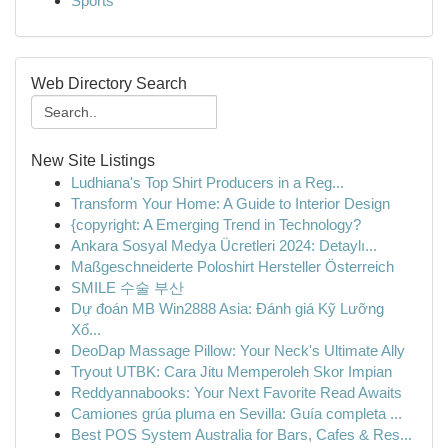
Sports
Web Directory Search
New Site Listings
Ludhiana's Top Shirt Producers in a Reg...
Transform Your Home: A Guide to Interior Design
{copyright: A Emerging Trend in Technology?
Ankara Sosyal Medya Ücretleri 2024: Detaylı...
Maßgeschneiderte Poloshirt Hersteller Österreich
SMILE 수술 부산
Dự đoán MB Win2888 Asia: Đánh giá Kỹ Lưỡng
Xổ...
DeoDap Massage Pillow: Your Neck's Ultimate Ally
Tryout UTBK: Cara Jitu Memperoleh Skor Impian
Reddyannabooks: Your Next Favorite Read Awaits
Camiones grúa pluma en Sevilla: Guía completa ...
Best POS System Australia for Bars, Cafes & Res...