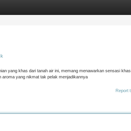
tegories
Register
Login
ik
anian yang khas dari tanah air ini, memang menawarkan sensasi khas
n aroma yang nikmat tak pelak menjadikannya
Report t