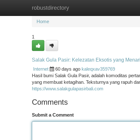
robustdirectory
Home
New Site Listings
Add Site
Ca
Home
1
Salak Gula Pasir: Kelezatan Eksotis yang Menar
Internet
60 days ago
kaleqxav359769
Hasil bumi Salak Gula Pasir, adalah komoditas pert
yang membuat ketagihan. Teksturnya yang rapuh da
https://www.salakgulapasirbali.com
Comments
Submit a Comment