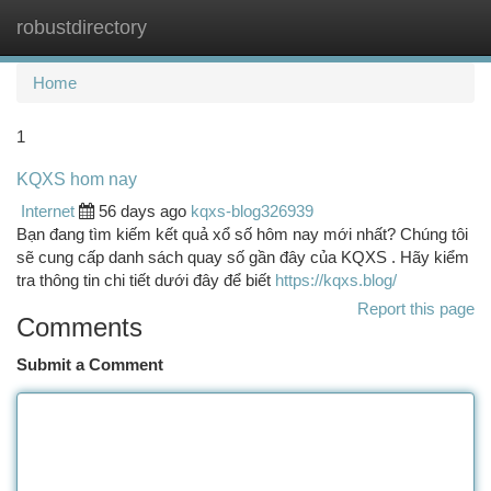
robustdirectory
Togg
navi
Home
1
KQXS hom nay
Internet
56 days ago
kqxs-blog326939
Bạn đang tìm kiếm kết quả xổ số hôm nay mới nhất? Chúng tôi
sẽ cung cấp danh sách quay số gần đây của KQXS . Hãy kiểm
tra thông tin chi tiết dưới đây để biết
https://kqxs.blog/
Report this page
Comments
Submit a Comment