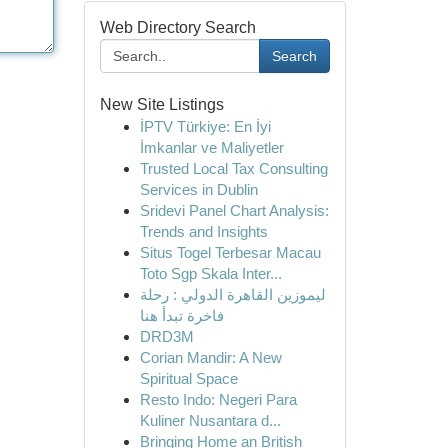
Web Directory Search
Search
New Site Listings
İPTV Türkiye: En İyi
İmkanlar ve Maliyetler
Trusted Local Tax Consulting
Services in Dublin
Sridevi Panel Chart Analysis:
Trends and Insights
Situs Togel Terbesar Macau
Toto Sgp Skala Inter...
ليموزين القاهرة الدولي : رحلة
فاخرة تبدأ هنا
DRD3M
Corian Mandir: A New
Spiritual Space
Resto Indo: Negeri Para
Kuliner Nusantara d...
Bringing Home an British