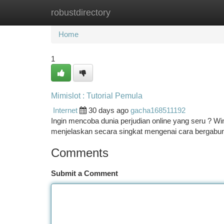
robustdirectory
Home
New Site Listings
Add Site
Ca
Home
1
Mimislot : Tutorial Pemula
Internet
30 days ago
gacha168511192
Ingin mencoba dunia perjudian online yang seru ? Wi
menjelaskan secara singkat mengenai cara bergabu
Comments
Submit a Comment