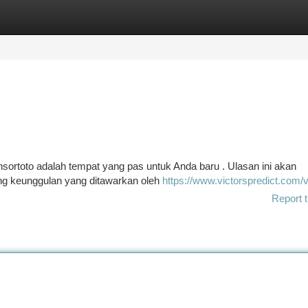
tegories
Register
Login
nsortoto adalah tempat yang pas untuk Anda baru . Ulasan ini akan
ng keunggulan yang ditawarkan oleh
https://www.victorspredict.com/
Report t