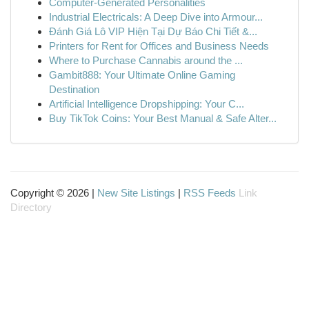
Computer-Generated Personalities
Industrial Electricals: A Deep Dive into Armour...
Đánh Giá Lô VIP Hiện Tại Dự Báo Chi Tiết &...
Printers for Rent for Offices and Business Needs
Where to Purchase Cannabis around the ...
Gambit888: Your Ultimate Online Gaming
Destination
Artificial Intelligence Dropshipping: Your C...
Buy TikTok Coins: Your Best Manual & Safe Alter...
Copyright © 2026 |
New Site Listings
|
RSS Feeds
Link
Directory