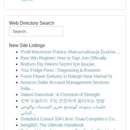
Web Directory Search
New Site Listings
Profit Maximizer Polska: Maksymalizacja Zysków ...
Raxi Win Register: How to Sign Join Officially
Bodrum Diş Hekimi Seçimi İçin İpuçları
Your Fridge Fixes : Diagnosing & Answers
Fresh Flower Delivery in Raleigh Near Harrod St
Amazon Seller Account Management Services
India...
Valiant Dancehall : A Chronicle of Strength
진짜 프릴리지 구입 안전하게 알아보는 방법
جلسات متنوعه كوتشنج تحرير الصدمات والوعي
الذاتي...
Geladeira Consul 334 Litros: Guia Completo e Co...
heng882: The Ultimate Handbook