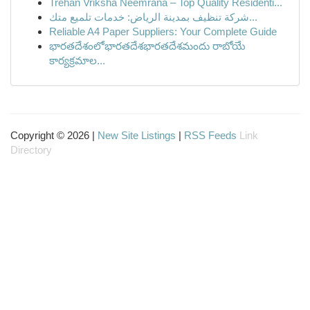
Trehan Vriksha Neemrana – Top Quality Residenti...
شركة تنظيف بمدينة الرياض: خدمات تلميع متك...
Reliable A4 Paper Suppliers: Your Complete Guide
భారతదేశంలోభారతదేశభారతదేశమందు రాబోయే
కార్యక్రమాల...
Copyright © 2026 |
New Site Listings
|
RSS Feeds
Link
Directory