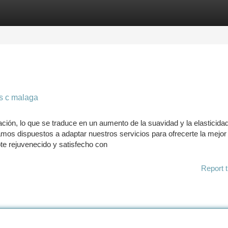
tegories
Register
Login
as c malaga
ación, lo que se traduce en un aumento de la suavidad y la elasticidad
mos dispuestos a adaptar nuestros servicios para ofrecerte la mejor
te rejuvenecido y satisfecho con
Report t