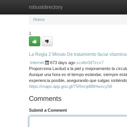
robustdirectory
Home
New Site Listings
Add Site
Ca
Home
1
La Regla 2 Minuto De tratamiento facial vitamin
Internet
673 days ago
scottv047zcx7
Proporciona Laxitud a la piel y mejoramiento la circul
Aunque una hora es el tiempo estándar, siempre esta
experiencia posible, asegurando que salgas sintiéndo
https://maps.app.goo.gl/7SRecijd88Hwxcy58
Comments
Submit a Comment