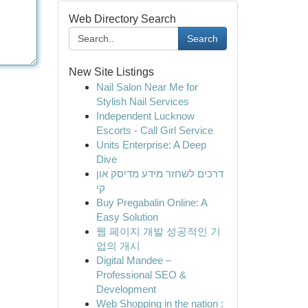
Web Directory Search
Search
New Site Listings
Nail Salon Near Me for
Stylish Nail Services
Independent Lucknow
Escorts - Call Girl Service
Units Enterprise: A Deep
Dive
דרכים לשחזר מידע מדיסק און
קי
Buy Pregabalin Online: A
Easy Solution
웹 페이지 개발 성공적인 기
업의 개시
Digital Mandee –
Professional SEO &
Development
Web Shopping in the nation :